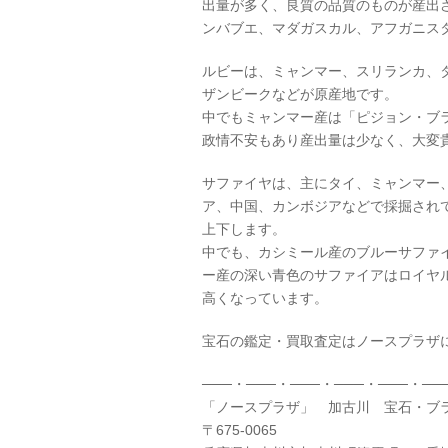
出量が多く、良質の品質のものが産出
ンバブエ、マダガスカル、アフガニス
ルビーは、ミャンマー、スリランカ、
ザンビークなどが原産地です。
中でもミャンマー産は「ピジョン・ブ
政情不安もあり産出量は少なく、大変
サファイヤは、主にタイ、ミャンマー
ア、中国、カンボジアなどで採掘され
上下します。
中でも、カシミール産のブルーサファ
ー産の深い青色のサファイアはロイヤ
高くなっています。
宝石の鑑定・買取査定はノースプラザ
───・───・───・───・───・──
「ノースプラザ」 加古川 宝石・
〒675-0065