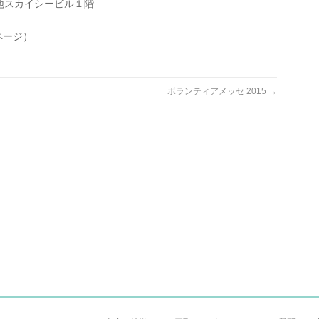
地スカイシービル１階
ームページ）
ボランティアメッセ 2015
→