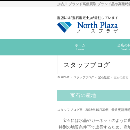
加古川 ブランド高価買取 ブランド品や高級時
ホーム
当店の
Home
Featur
スタッフブログ
HOME
»
スタッフブログ
»
宝石教室
»
宝石の産地
宝石の産地
スタッフブログ日 : 2015年10月30日
最終更新日時 :
宝石には水晶やガーネットのように世
特別の地質条件下で成長するため、産