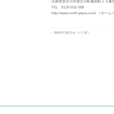
兵庫県加古川市加古川町篠原町１３番
TEL 0120-031-588
http://www.north-plaza.com/ （ホ
←
鶴林寺の観月会（十三夜）