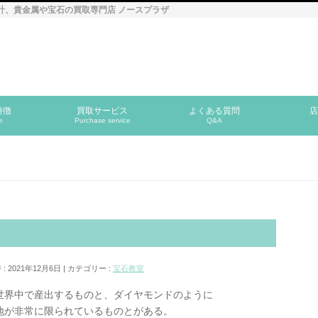
計、貴金属や宝石の買取専門店 ノースプラザ
特徴
買取サービス
よくある質問
店
e
Purchase service
Q&A
 2021年12月6日
カテゴリー :
宝石教室
界中で産出するものと、ダイヤモンドのように
地が非常に限られているものとがある。