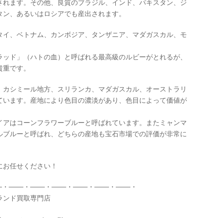
されます。その他、良質のブラジル、インド、パキスタン、ジ
タン、あるいはロシアでも産出されます。
タイ、ベトナム、カンボジア、タンザニア、マダガスカル、モ
ラッド」（ハトの血）と呼ばれる最高級のルビーがとれるが、
貴重です。
、カシミール地方、スリランカ、マダガスカル、オーストラリ
ています。産地により色目の濃淡があり、色目によって価値が
イアはコーンフラワーブルーと呼ばれています。またミャンマ
ルブルーと呼ばれ、どちらの産地も宝石市場での評価が非常に
にお任せください！
─・───・───・───・───・───・───・
ブランド買取専門店