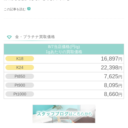
この記事を読む
金・プラチナ買取価格
8/7当店価格(円/g)
1gあたりの買取価格
16,897
K18
円
22,398
K24
円
7,625
Pt850
円
8,095
Pt900
円
8,660
Pt1000
円