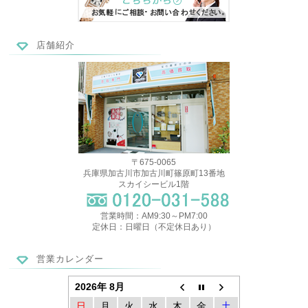
店舗紹介
〒675-0065
兵庫県加古川市加古川町篠原町13番地
スカイシービル1階
営業時間：AM9:30～PM7:00
定休日：日曜日（不定休日あり）
営業カレンダー
2026年 8月
日
月
火
水
木
金
土