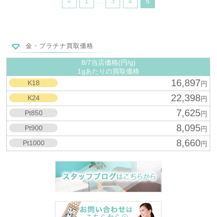
«
1
…
3
4
5
金・プラチナ買取価格
8/7当店価格(円/g)
1gあたりの買取価格
16,897
K18
円
22,398
K24
円
7,625
Pt850
円
8,095
Pt900
円
8,660
Pt1000
円