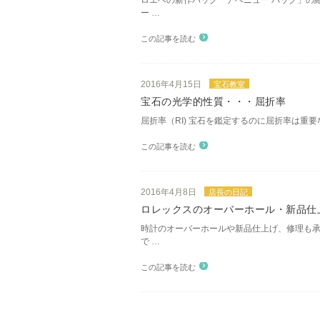
ロエベの新作バッグ「アベニュー バッグ」の
ー …
この記事を読む
2016年4月15日
宝石教室
宝石の光学的性質・・・屈折率
屈折率（RI) 宝石を鑑定するのに屈折率は重
この記事を読む
2016年4月8日
店長の日記
ロレックスのオーバーホール・新品仕
時計のオーバーホールや新品仕上げ、修理も承
で …
この記事を読む