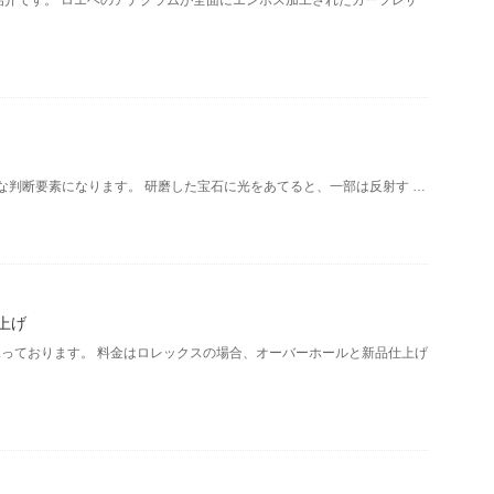
紹介です。 ロエベのアナグラムが全面にエンボス加工されたカーフレザ
要な判断要素になります。 研磨した宝石に光をあてると、一部は反射す …
上げ
っております。 料金はロレックスの場合、オーバーホールと新品仕上げ