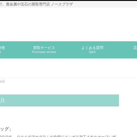
計、貴金属や宝石の買取専門店 ノースプラザ
特徴
買取サービス
よくある質問
店
e
Purchase service
Q&A
年4月
4月
バッグ」